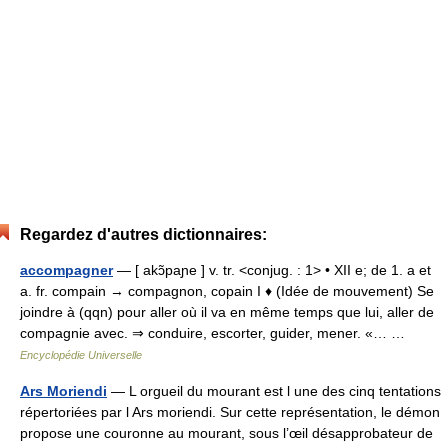
Regardez d'autres dictionnaires:
accompagner
— [ akɔ̃paɲe ] v. tr. <conjug. : 1> • XII e; de 1. a et
a. fr. compain → compagnon, copain I ♦ (Idée de mouvement) Se
joindre à (qqn) pour aller où il va en même temps que lui, aller de
compagnie avec. ⇒ conduire, escorter, guider, mener. «… …
Encyclopédie Universelle
Ars Moriendi
— L orgueil du mourant est l une des cinq tentations
répertoriées par l Ars moriendi. Sur cette représentation, le démon
propose une couronne au mourant, sous l’œil désapprobateur de