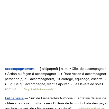
accompagnement
— [ akɔ̃paɲmɑ̃ ] n. m. • XIIe; de accompagner
♦ Action ou façon d accompagner. 1 ♦ Rare Action d accompagner;
personne(s) qui accompagne(nt). ⇒ cortège, équipage, escorte. 2
♦ Fig. Ce qui accompagne, vient s ajouter. « Les levers de soleil
sont un …
Encyclopédie Universelle
Euthanasie
— Suicide Généralités Autolyse · Tentative de suicide
· Idée suicidaire · Euthanasie · Culture de la mort · Liste des pays
par taux de suicide • Personnes suicidées& …
Wikipédia en Français