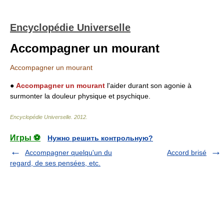
Encyclopédie Universelle
Accompagner un mourant
Accompagner un mourant
●
Accompagner un mourant
l'aider durant son agonie à
surmonter la douleur physique et psychique.
Encyclopédie Universelle
.
2012
.
Игры ⚽
Нужно решить контрольную?
Accompagner quelqu'un du
Accord brisé
regard, de ses pensées, etc.