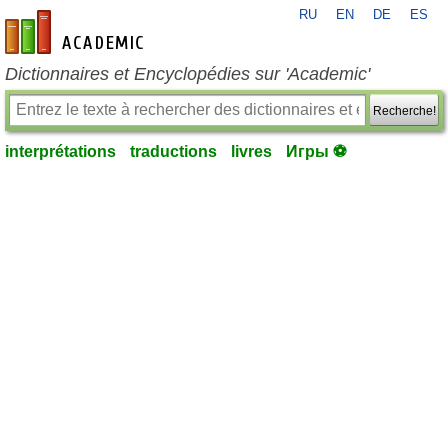
RU
EN
DE
ES
fr-academic.com
Dictionnaires et Encyclopédies sur 'Academic'
Recherche!
interprétations
traductions
livres
Игры ⚽