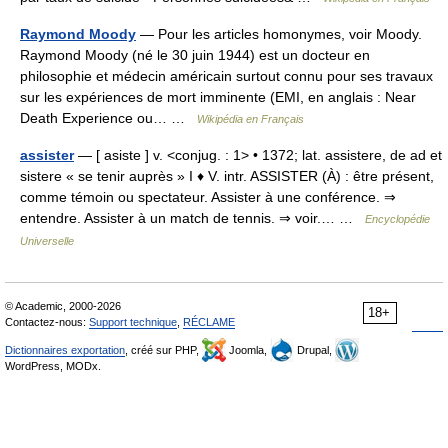
Raymond Moody
— Pour les articles homonymes, voir Moody.
Raymond Moody (né le 30 juin 1944) est un docteur en
philosophie et médecin américain surtout connu pour ses travaux
sur les expériences de mort imminente (EMI, en anglais : Near
Death Experience ou… …
Wikipédia en Français
assister
— [ asiste ] v. <conjug. : 1> • 1372; lat. assistere, de ad et
sistere « se tenir auprès » I ♦ V. intr. ASSISTER (À) : être présent,
comme témoin ou spectateur. Assister à une conférence. ⇒
entendre. Assister à un match de tennis. ⇒ voir.… …
Encyclopédie
Universelle
© Academic, 2000-2026
18+
Contactez-nous:
Support technique
,
RÉCLAME
Dictionnaires exportation
, créé sur PHP,
Joomla,
Drupal,
WordPress, MODx.